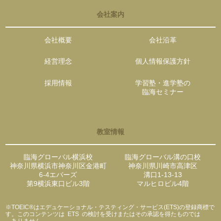
会社案内
会社概要
会社沿革
経営理念
個人情報保護方針
採用情報
学習塾・進学塾の
臨海セミナー
教室情報
臨海グローバル横浜校
臨海グローバル溝の口校
神奈川県横浜市神奈川区金港町
神奈川県川崎市高津区
6-4エバーズ
溝口1-13-13
第9横浜東口ビル3階
マルヒロビル4階
※TOEIC®はエデュケーショナル・テスティング・サービス(ETS)の登録商標で
す。このコンテンツは ETS の検討を受けまたはその承認を得たものでは