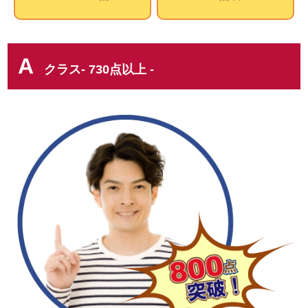
A
クラス- 730点以上 -