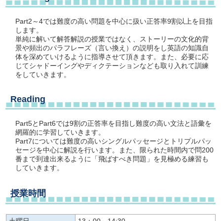
Part2～4では難度の高い問題を中心に扱い正答率9割以上を目指
します。
単純に解いて解答解説の授業ではなく、ストーリーの文化的背
景や頻出のパラフレーズ（言い換え）の説明をし英語の知識自
体を深めていけるように指導させて頂きます。また、必要に応
じてシャドーイングやディクテーションなども取り入れて訓練
をしていきます。
Reading
Part5とPart6では9割の正答率を目指し難度の高い文法と語彙を
網羅的に学習していきます。
Part7については難度の高いシングルパッセージとトリプルパッ
セージを中心に解説を行います。また、限られた時間内で問200
番まで到達出来るように「飛ばすべき問題」を見極める練習も
していきます。
授業時間
土曜日
13：00～14:30