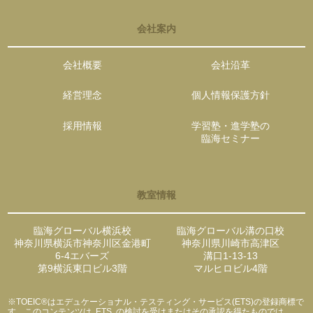
会社案内
会社概要
会社沿革
経営理念
個人情報保護方針
採用情報
学習塾・進学塾の
臨海セミナー
教室情報
臨海グローバル横浜校
臨海グローバル溝の口校
神奈川県横浜市神奈川区金港町
神奈川県川崎市高津区
6-4エバーズ
溝口1-13-13
第9横浜東口ビル3階
マルヒロビル4階
※TOEIC®はエデュケーショナル・テスティング・サービス(ETS)の登録商標で
す。このコンテンツは ETS の検討を受けまたはその承認を得たものでは