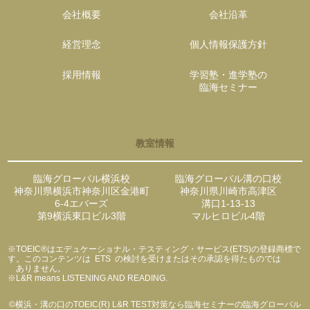
会社概要
会社沿革
経営理念
個人情報保護方針
採用情報
学習塾・進学塾の
臨海セミナー
教室情報
臨海グローバル横浜校
臨海グローバル溝の口校
神奈川県横浜市神奈川区金港町
神奈川県川崎市高津区
6-4エバーズ
溝口1-13-13
第9横浜東口ビル3階
マルヒロビル4階
※TOEIC®はエデュケーショナル・テスティング・サービス(ETS)の登録商標で
す。このコンテンツは ETS の検討を受けまたはその承認を得たものでは
ありません。
※L&R means LISTENING AND READING.
©
横浜・溝の口のTOEIC(R) L&R TEST対策なら臨海セミナーの臨海グローバル