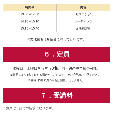
時間帯
内容
13:00～14:00
リスニング
14:10～15:10
リーディング
15:15～15:40
文法補習※
※文法補習は希望者に対して行います。
６．定員
8名
水曜日、土曜日それぞれ
。同一週の中で振替可能。
※振替により8名を超える場合がございます。その旨予めご了承ください。
※各曜日3名未満の場合は開催いたしません。
７．受講料
※費用は一括での請求になります。