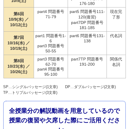
10/5(土)
176-180
part4 問題番号
part5 問題番号111-
現在完
第6回
71-79
120(復習)
了形
10/9(水) ／
part7DP 問題番号
10/12(土)
181-185
part1 問題番号1-
part6 問題番号131-
代名詞
第7回
6
138
10/16(水) ／
part3 問題番号
10/19(土)
50-55
part3 問題番号
part7TP 問題番号
関係代
第8回
62-70
191-200
名詞
10/23(水) ／
part4 問題番号
10/26(土)
95-100
SP…シングルパッセージ(1文章) DP…ダブルパッセージ(2文章)
TP…トリプルパッセージ(3文章)
全授業分の解説動画を用意しているので
授業の復習や欠席した際にご活用くださ