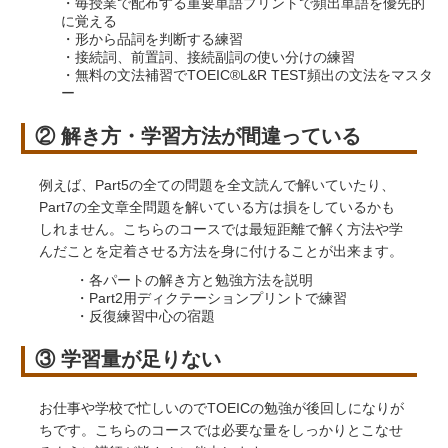
・毎授業で配布する重要単語プリントで頻出単語を優先的
に覚える
・形から品詞を判断する練習
・接続詞、前置詞、接続副詞の使い分けの練習
・無料の文法補習でTOEIC®L&R TEST頻出の文法をマスタ
ー
② 解き方・学習方法が間違っている
例えば、Part5の全ての問題を全文読んで解いていたり、
Part7の全文章全問題を解いている方は損をしているかも
しれません。こちらのコースでは最短距離で解く方法や学
んだことを定着させる方法を身に付けることが出来ます。
・各パートの解き方と勉強方法を説明
・Part2用ディクテーションプリントで練習
・反復練習中心の宿題
③ 学習量が足りない
お仕事や学校で忙しいのでTOEICの勉強が後回しになりが
ちです。こちらのコースでは必要な量をしっかりとこなせ