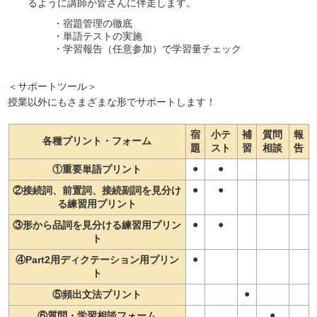
るように講師が皆さんに伴走します。
・宿題管理の徹底
・単語テストの実施
・学習報告（任意参加）で学習量チェック
＜サポートツール＞
授業以外にもさまざまな形でサポートします！
宿
小テ
補
質問
報
各種プリント・フォーム
題
スト
習
相談
告
●
●
①重要単語プリント
●
●
②接続詞、前置詞、接続副詞を見分け
る練習用プリント
●
●
③形から品詞を見分ける練習用プリン
ト
●
④Part2用ディクテーション用プリン
ト
●
⑤頻出文法プリント
●
⑥質問・学習相談フォーム