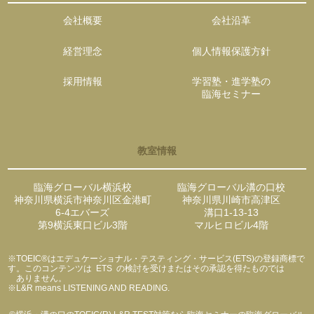
会社概要
会社沿革
経営理念
個人情報保護方針
採用情報
学習塾・進学塾の
臨海セミナー
教室情報
臨海グローバル横浜校
臨海グローバル溝の口校
神奈川県横浜市神奈川区金港町
神奈川県川崎市高津区
6-4エバーズ
溝口1-13-13
第9横浜東口ビル3階
マルヒロビル4階
※TOEIC®はエデュケーショナル・テスティング・サービス(ETS)の登録商標で
す。このコンテンツは ETS の検討を受けまたはその承認を得たものでは
ありません。
※L&R means LISTENING AND READING.