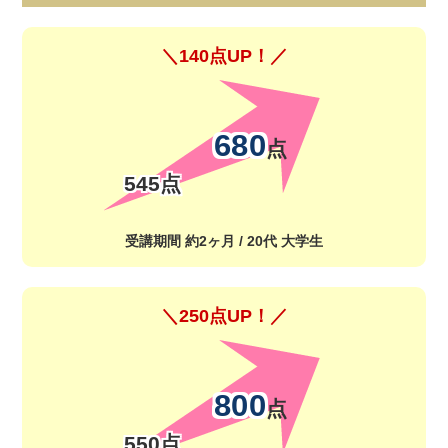
＼140点UP！／
680
点
545点
受講期間 約2ヶ月 / 20代 大学生
＼250点UP！／
800
点
550点